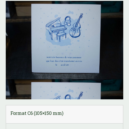
Le faire part de naissance,
invitation
Format C6 (105×150 mm)
Van den Velde ivoire festonné
8 lignes de composition
typo fondeur
impression 1 couleur Pantone rose ou bleu